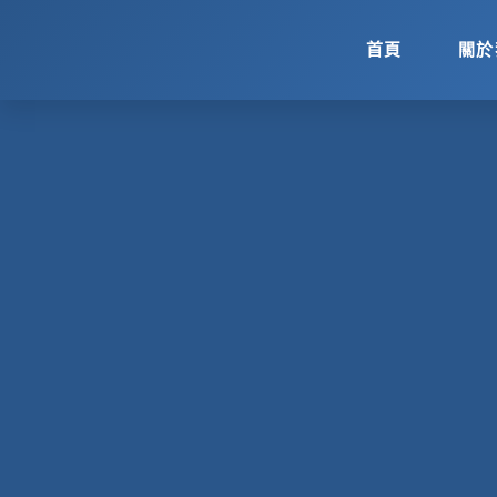
跳
至
首頁
關於
主
要
內
容