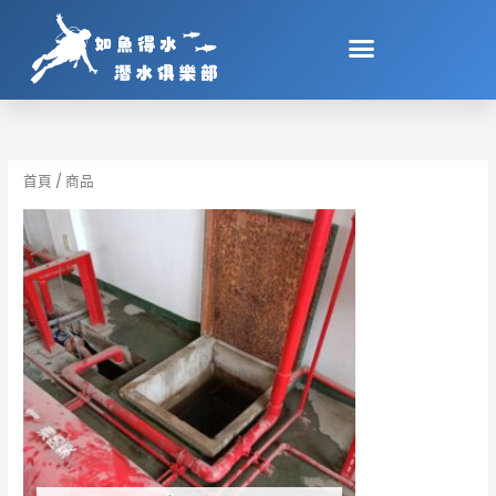
跳
至
主
要
內
容
首頁
/ 商品