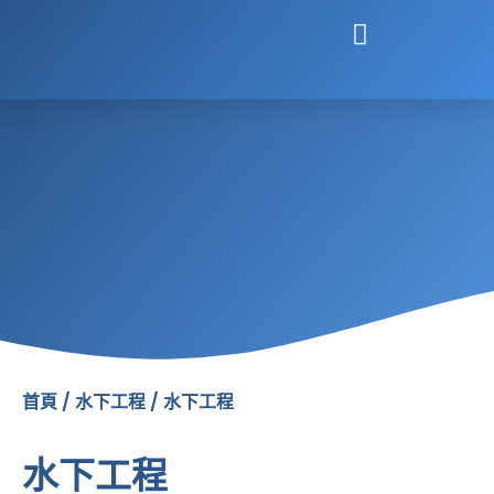
跳
至
主
要
內
容
首頁
/
水下工程
/ 水下工程
水下工程