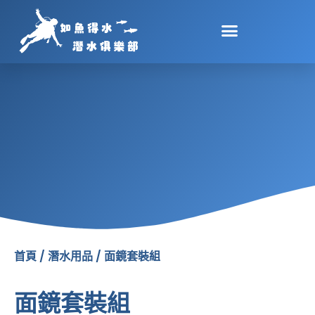
跳
至
主
要
內
容
首頁
/
潛水用品
/ 面鏡套裝組
面鏡套裝組