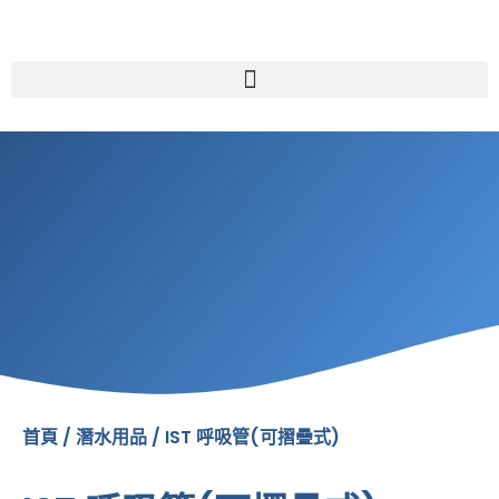
跳
至
主
要
內
容
首頁
/
潛水用品
/ IST 呼吸管(可摺疊式)