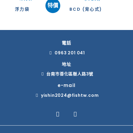
特價
浮力袋
BCD (背心式)
電話
0963 201 041
地址
台南市善化區樹人路3號
e-mail
yishin2024@fishtw.com
F
L
a
i
c
n
e
e